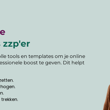
ne
 zzp'er
le tools en templates om je online
essionele boost te geven. Dit helpt
zetten.
rhogen.
n.
 trekken.